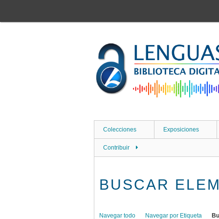
Saltar
al
contenido
principal
Colecciones
Exposiciones
Contribuir
BUSCAR ELE
Navegar todo
Navegar por Etiqueta
Bu