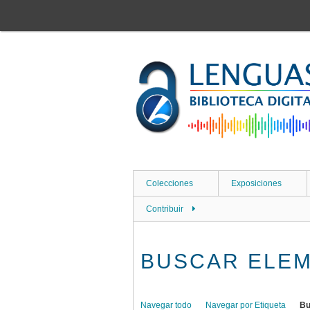
Saltar
al
contenido
principal
Colecciones
Exposiciones
Contribuir
BUSCAR ELE
Navegar todo
Navegar por Etiqueta
Bu