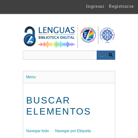
Saltar
Ingresar
Registrarse
al
contenido
principal
Menu
BUSCAR
ELEMENTOS
Navegar todo
Navegar por Etiqueta