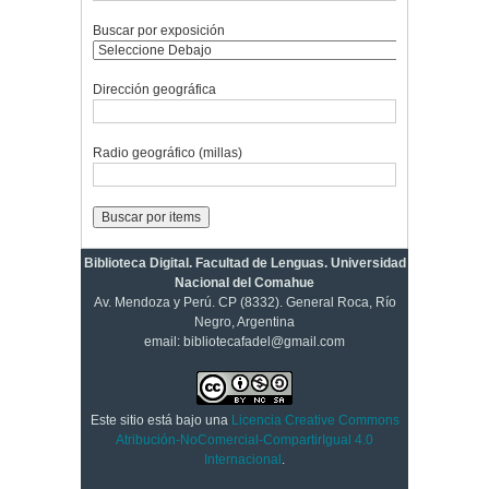
Buscar por exposición
Dirección geográfica
Radio geográfico (millas)
Biblioteca Digital. Facultad de Lenguas. Universidad
Nacional del Comahue
Av. Mendoza y Perú. CP (8332). General Roca, Río
Negro, Argentina
email: bibliotecafadel@gmail.com
Este sitio está bajo una
Licencia Creative Commons
Atribución-NoComercial-CompartirIgual 4.0
Internacional
.