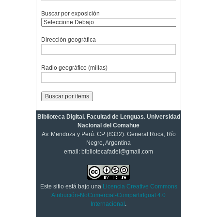
Buscar por exposición
Dirección geográfica
Radio geográfico (millas)
Biblioteca Digital. Facultad de Lenguas. Universidad
Nacional del Comahue
Av. Mendoza y Perú. CP (8332). General Roca, Río
Negro, Argentina
email: bibliotecafadel@gmail.com
Este sitio está bajo una
Licencia Creative Commons
Atribución-NoComercial-CompartirIgual 4.0
Internacional
.