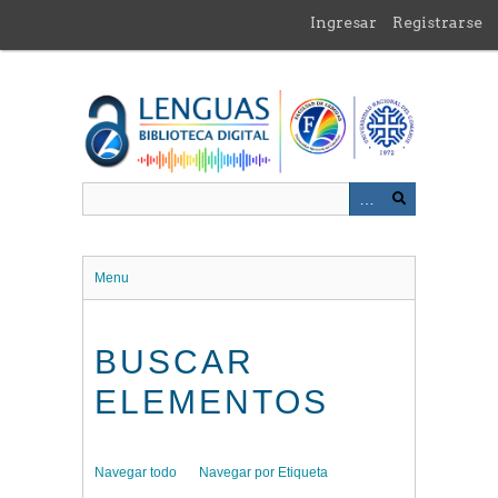
Saltar
Ingresar
Registrarse
al
contenido
principal
Menu
BUSCAR
ELEMENTOS
Navegar todo
Navegar por Etiqueta