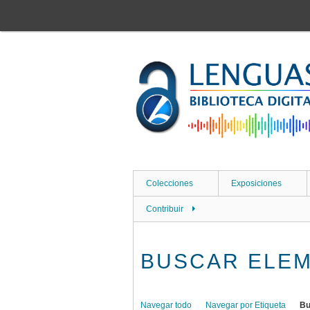
Saltar
al
contenido
principal
Colecciones
Exposiciones
Contribuir
BUSCAR ELE
Navegar todo
Navegar por Etiqueta
Bu