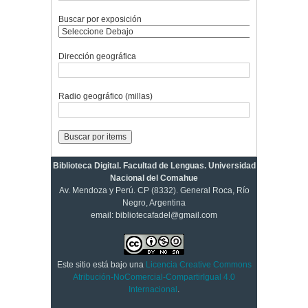
Buscar por exposición
Dirección geográfica
Radio geográfico (millas)
Biblioteca Digital. Facultad de Lenguas. Universidad
Nacional del Comahue
Av. Mendoza y Perú. CP (8332). General Roca, Río
Negro, Argentina
email: bibliotecafadel@gmail.com
Este sitio está bajo una
Licencia Creative Commons
Atribución-NoComercial-CompartirIgual 4.0
Internacional
.