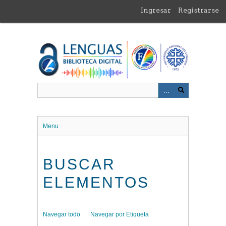
Saltar
Ingresar
Registrarse
al
contenido
principal
Menu
BUSCAR
ELEMENTOS
Navegar todo
Navegar por Etiqueta