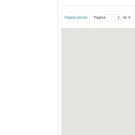
Página previa
Página
de 4