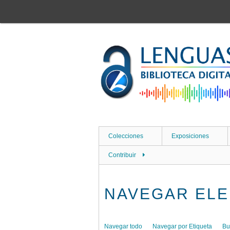
Saltar
al
contenido
principal
Colecciones
Exposiciones
Contribuir
NAVEGAR ELE
Navegar todo
Navegar por Etiqueta
Bu