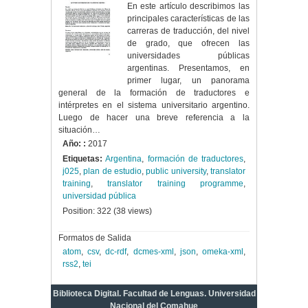
En este artículo describimos las
principales características de las
carreras de traducción, del nivel
de grado, que ofrecen las
universidades públicas
argentinas. Presentamos, en
primer lugar, un panorama
general de la formación de traductores e
intérpretes en el sistema universitario argentino.
Luego de hacer una breve referencia a la
situación…
Año: :
2017
Etiquetas:
Argentina
,
formación de traductores
,
j025
,
plan de estudio
,
public university
,
translator
training
,
translator training programme
,
universidad pública
Position:
322
(
38
views)
Formatos de Salida
atom
,
csv
,
dc-rdf
,
dcmes-xml
,
json
,
omeka-xml
,
rss2
,
tei
Biblioteca Digital. Facultad de Lenguas. Universidad
Nacional del Comahue