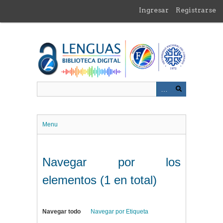
Saltar
Ingresar
Registrarse
al
contenido
principal
Menu
Navegar por los
elementos (1 en total)
Navegar todo
Navegar por Etiqueta