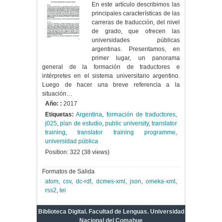
En este artículo describimos las
principales características de las
carreras de traducción, del nivel
de grado, que ofrecen las
universidades públicas
argentinas. Presentamos, en
primer lugar, un panorama
general de la formación de traductores e
intérpretes en el sistema universitario argentino.
Luego de hacer una breve referencia a la
situación…
Año: :
2017
Etiquetas:
Argentina
,
formación de traductores
,
j025
,
plan de estudio
,
public university
,
translator
training
,
translator training programme
,
universidad pública
Position:
322
(
38
views)
Formatos de Salida
atom
,
csv
,
dc-rdf
,
dcmes-xml
,
json
,
omeka-xml
,
rss2
,
tei
Biblioteca Digital. Facultad de Lenguas. Universidad
Nacional del Comahue