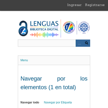
Saltar
Ingresar
Registrarse
al
contenido
principal
Menu
Navegar por los
elementos (1 en total)
Navegar todo
Navegar por Etiqueta