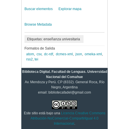
Buscar elementos
Explorar mapa
Browse Metadata
Etiquetas: enseñanza univesitaria
Formatos de Salida
atom
,
csv
,
dc-rdf
,
dcmes-xml
,
json
,
omeka-xml
,
rss2
,
tei
Biblioteca Digital. Facultad de Lenguas. Universidad
Nacional del Comahue
Av. Mendoza y Perú. CP (8332). General Roca, Río
Negro, Argentina
email: bibliotecafadel@gmail.com
Este sitio está bajo una
Licencia Creative Commons
Atribución-NoComercial-CompartirIgual 4.0
Internacional
.