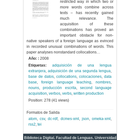
restricted way in which two or
more words combine across
texts – has recently gained
much relevance. The
acquisition of these
combinations has proved an
important obstacle for non-
native speakers of a foreign language as evinced
in recorded unusual combinations of words. This
paper analyses nonstandard collocations…
Año: :
2008
Etiquetas:
adquisición de una lengua
extranjera
,
adquisición de una segunda lengua
,
base de datos
,
collocations
,
colocaciones
,
data
base
,
foreign language teaching
,
nombres
,
nouns
,
producción escrita
,
second language
acquisition
,
verbos
,
verbs
,
written production
Position:
278
(
41
views)
Formatos de Salida
atom
,
csv
,
dc-rdf
,
dcmes-xml
,
json
,
omeka-xml
,
rss2
,
tei
Biblioteca Digital. Facultad de Lenguas. Universidad