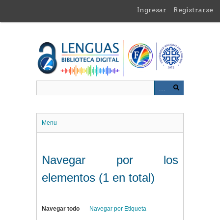
Saltar
Ingresar
Registrarse
al
contenido
principal
Menu
Navegar por los
elementos (1 en total)
Navegar todo
Navegar por Etiqueta