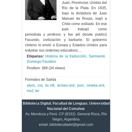
Juan, Provincias Unidas del
Río de la Plata. En 1835,
bajo la dictadura de Juan
Manuel de Rosas, viajó a
Chile como exiliado. En ese
país trabajó como
periodista y profesor, y fue allí donde publicó
Facundo, civilización y barbarie. El gobierno
chileno lo envió a Europa y Estados Unidos para
estudiar sus sistemas educativos.…
Etiquetas:
Historia de la traducción
,
Sarmiento
Domingo Faustino
Position:
389
(
34
views)
Formatos de Salida
atom
,
csv
,
dc-rdf
,
dcmes-xml
,
json
,
omeka-xml
,
rss2
,
tei
Biblioteca Digital. Facultad de Lenguas. Universidad
Nacional del Comahue
Av. Mendoza y Perú. CP (8332). General Roca, Río
Negro, Argentina
email: bibliotecafadel@gmail.com