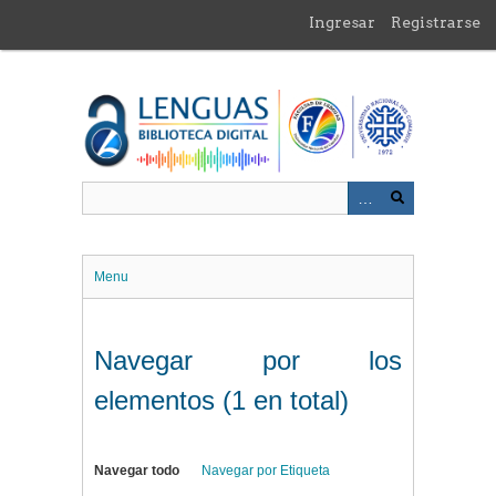
Saltar
Ingresar
Registrarse
al
contenido
principal
Menu
Navegar por los
elementos (1 en total)
Navegar todo
Navegar por Etiqueta