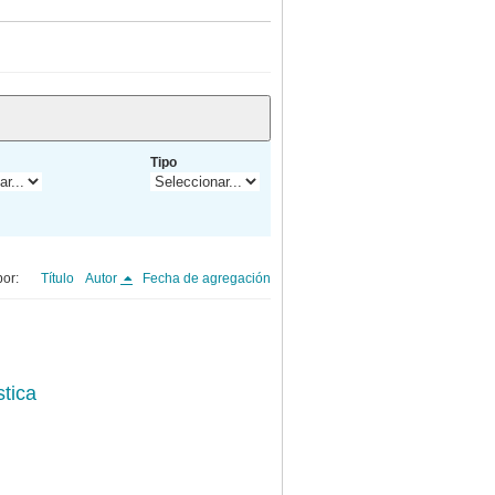
Tipo
or:
Título
Autor
Fecha de agregación
stica