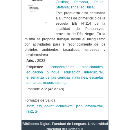
Cristina
;
Paranau, Paula
Stefania
;
Tripailao, Julia
;
Esta propuesta esta destinada
a alumnos de primer ciclo de la
escuela EIB N°114 de la
localidad de Pahuaniyeu,
provincia de Río Negro. En la
misma se propone trabajar desde el bilingüismo
con actividades para el reconocimiento de los
distintos ambientes (acuáticos, terrestres y
aeroterrestres).
Año: :
2022
Etiquetas:
conocimientos tradicionales
,
educación bilingüe
,
educación intercultural
,
enseñanza de las ciencias naturales
,
escuelas
primarias
,
mapuchezungun
Position:
272
(
42
views)
Formatos de Salida
atom
,
csv
,
dc-rdf
,
dcmes-xml
,
json
,
omeka-xml
,
rss2
,
tei
Biblioteca Digital. Facultad de Lenguas. Universidad
Nacional del Comahue