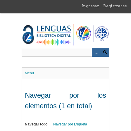
Saltar
Ingresar
Registrarse
al
contenido
principal
Menu
Navegar por los
elementos (1 en total)
Navegar todo
Navegar por Etiqueta