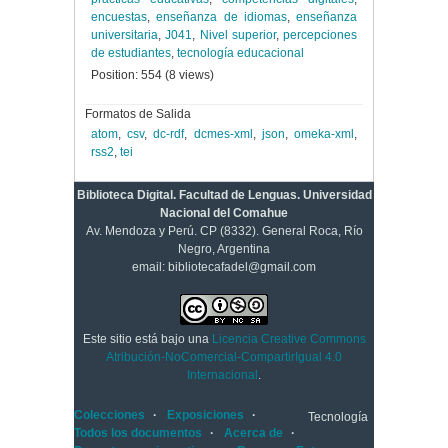
encuestas
,
enseñanza de idiomas
,
enseñanza
universitaria
,
J041
,
Nivel superior
,
percepciones
de estudiantes
,
tecnología educacional
Position:
554
(
8
views)
Formatos de Salida
atom
,
csv
,
dc-rdf
,
dcmes-xml
,
json
,
omeka-xml
,
rss2
,
tei
Biblioteca Digital. Facultad de Lenguas. Universidad
Nacional del Comahue
Av. Mendoza y Perú. CP (8332). General Roca, Río
Negro, Argentina
email: bibliotecafadel@gmail.com
Este sitio está bajo una
Licencia Creative Commons
Atribución-NoComercial-CompartirIgual 4.0
Internacional
.
Colecciones
Exposiciones
Tecnología
Todos los documentos
Acerca de