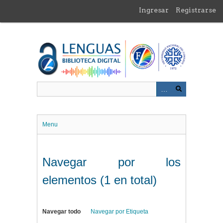
Saltar
Ingresar
Registrarse
al
contenido
principal
Menu
Navegar por los
elementos (1 en total)
Navegar todo
Navegar por Etiqueta