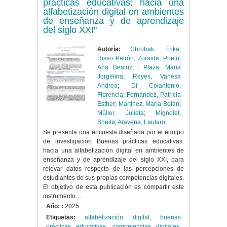
prácticas educativas: hacia una
alfabetización digital en ambientes
de enseñanza y de aprendizaje
del siglo XXI"
Autoría:
Chrobak, Erika
;
Risso Patrón, Zoraida
;
Prieto,
Ana Beatriz
;
Plaza, Maria
Jorgelina
;
Reyes, Vanesa
Andrea
;
Di Colantonio,
Florencia
;
Fernández, Patricia
Esther
;
Martínez, María Belén
;
Müller, Julieta
;
Mignolet,
Sheila
;
Aravena, Lautaro
;
Se presenta una encuesta diseñada por el equipo
de investigación Buenas prácticas educativas:
hacia una alfabetización digital en ambientes de
enseñanza y de aprendizaje del siglo XXI, para
relevar datos respecto de las percepciones de
estudiantes de sus propias competencias digitales.
El objetivo de esta publicación es compartir este
instrumento…
Año: :
2025
Etiquetas:
alfabetización digital
,
buenas
prácticas educativas
,
competencias digitales
,