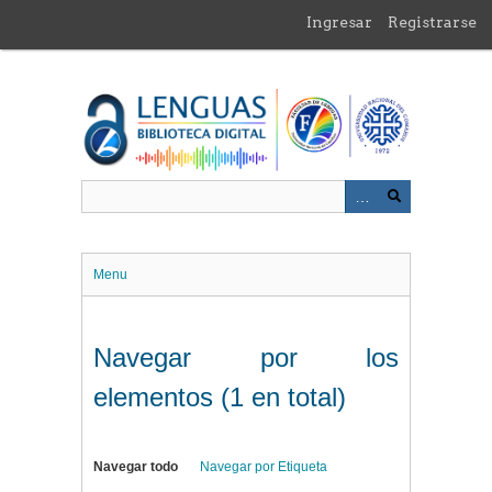
Saltar
Ingresar
Registrarse
al
contenido
principal
Menu
Navegar por los
elementos (1 en total)
Navegar todo
Navegar por Etiqueta