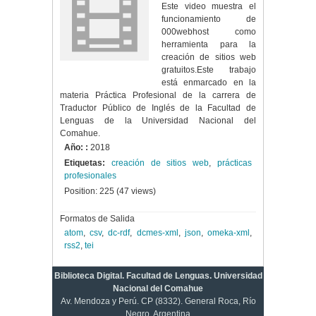
Este video muestra el
funcionamiento de
000webhost como
herramienta para la
creación de sitios web
gratuitos.Este trabajo
está enmarcado en la
materia Práctica Profesional de la carrera de
Traductor Público de Inglés de la Facultad de
Lenguas de la Universidad Nacional del
Comahue.
Año: :
2018
Etiquetas:
creación de sitios web
,
prácticas
profesionales
Position:
225
(
47
views)
Formatos de Salida
atom
,
csv
,
dc-rdf
,
dcmes-xml
,
json
,
omeka-xml
,
rss2
,
tei
Biblioteca Digital. Facultad de Lenguas. Universidad
Nacional del Comahue
Av. Mendoza y Perú. CP (8332). General Roca, Río
Negro, Argentina