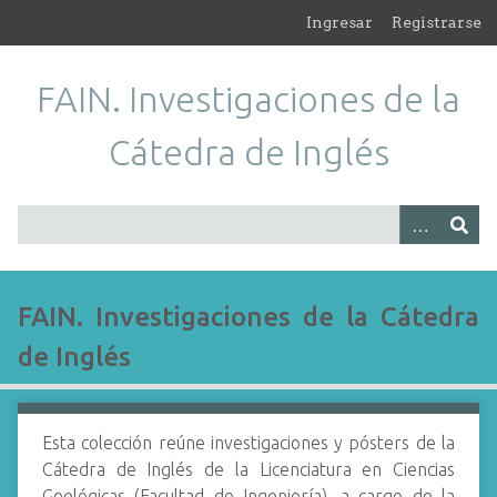
S
Ingresar
Registrarse
a
l
FAIN. Investigaciones de la
t
a
Cátedra de Inglés
r
a
l
c
o
n
t
FAIN. Investigaciones de la Cátedra
e
de Inglés
n
i
d
o
Esta colección reúne investigaciones y pósters de la
p
Cátedra de Inglés de la Licenciatura en Ciencias
r
Geológicas (Facultad de Ingeniería), a cargo de la