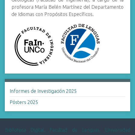
i
profesora María Belén Martínez del Departamento
n
de Idiomas con Propósitos Específicos.
c
i
p
a
l
Informes de Investigación 2025
Pósters 2025
Biblioteca Digital. Facultad de Lenguas. Universidad