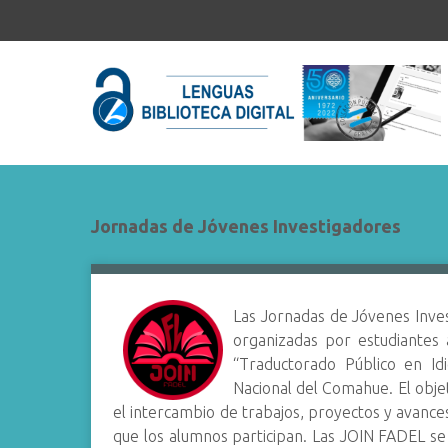
S
a
l
t
a
r
a
l
c
Jornadas de Jóvenes Investigadores
o
n
t
e
Las Jornadas de Jóvenes Inve
n
organizadas por estudiantes 
i
“Traductorado Público en Id
d
Nacional del Comahue. El obj
o
el intercambio de trabajos, proyectos y avances
p
que los alumnos participan. Las JOIN FADEL se 
r