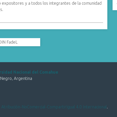
expositores y a todos los integrantes de la comunidad
s.
OIN FadeL
versidad Nacional del Comahue
 Negro, Argentina
 Atribución-NoComercial-CompartirIgual 4.0 Internacional
.