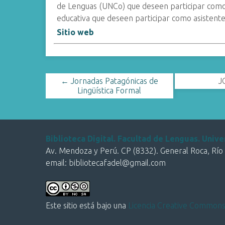
de Lenguas (UNCo) que deseen participar como 
i
educativa que deseen participar como asistente
n
Sitio web
c
i
p
a
← Jornadas Patagónicas de
J
l
Lingüística Formal
Biblioteca Digital. Facultad de Lenguas. Uni
Av. Mendoza y Perú. CP (8332). General Roca, Río
email: bibliotecafadel@gmail.com
Este sitio está bajo una
Licencia Creative Commons