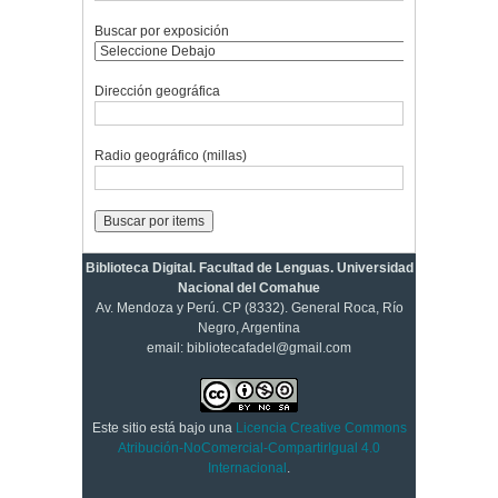
Buscar por exposición
Dirección geográfica
Radio geográfico (millas)
Biblioteca Digital. Facultad de Lenguas. Universidad
Nacional del Comahue
Av. Mendoza y Perú. CP (8332). General Roca, Río
Negro, Argentina
email: bibliotecafadel@gmail.com
Este sitio está bajo una
Licencia Creative Commons
Atribución-NoComercial-CompartirIgual 4.0
Internacional
.