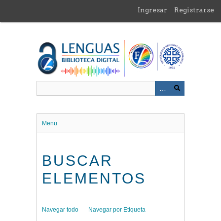
Saltar
Ingresar
Registrarse
al
contenido
principal
Menu
BUSCAR
ELEMENTOS
Navegar todo
Navegar por Etiqueta