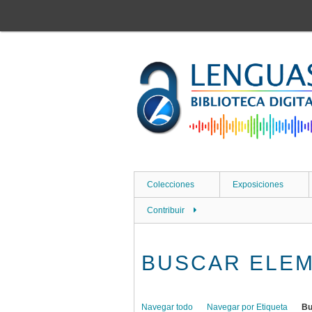
Saltar
al
contenido
principal
Colecciones
Exposiciones
Contribuir
BUSCAR ELE
Navegar todo
Navegar por Etiqueta
Bu