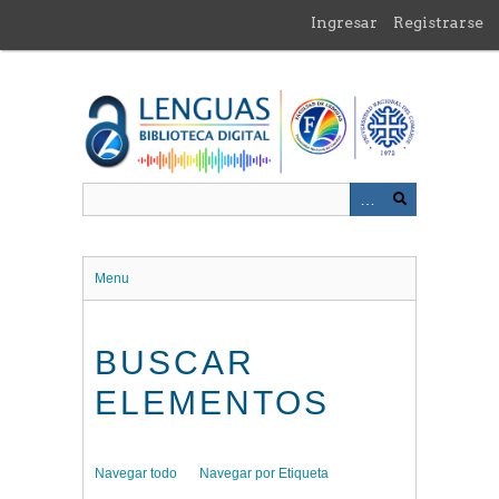
Saltar
Ingresar
Registrarse
al
contenido
principal
Menu
BUSCAR
ELEMENTOS
Navegar todo
Navegar por Etiqueta