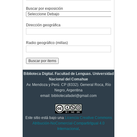
Buscar por exposición
Dirección geográfica
Radio geográfico (millas)
Biblioteca Digital. Facultad de Lenguas. Universidad
Nacional del Comahue
Av. Mendoza y Perú. CP (8332). General Roca, Río
Negro, Argentina
email: bibliotecafadel@gmail.com
Este sitio está bajo una
Licencia Creative Commons
Atribución-NoComercial-CompartirIgual 4.0
Internacional
.