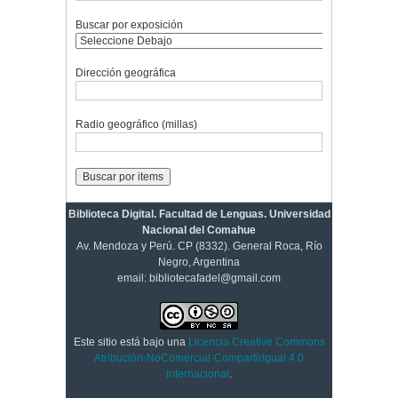
Buscar por exposición
Dirección geográfica
Radio geográfico (millas)
Biblioteca Digital. Facultad de Lenguas. Universidad
Nacional del Comahue
Av. Mendoza y Perú. CP (8332). General Roca, Río
Negro, Argentina
email: bibliotecafadel@gmail.com
Este sitio está bajo una
Licencia Creative Commons
Atribución-NoComercial-CompartirIgual 4.0
Internacional
.