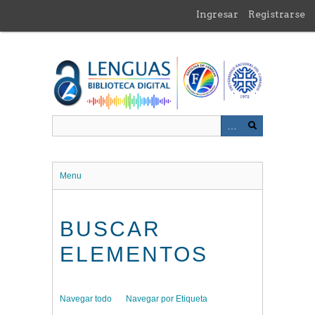
Saltar
Ingresar
Registrarse
al
contenido
principal
Menu
BUSCAR
ELEMENTOS
Navegar todo
Navegar por Etiqueta