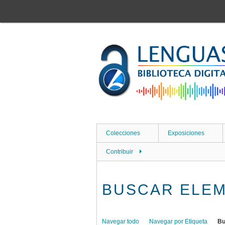
Saltar
al
contenido
principal
Colecciones
Exposiciones
Contribuir
BUSCAR ELE
Navegar todo
Navegar por Etiqueta
Bu