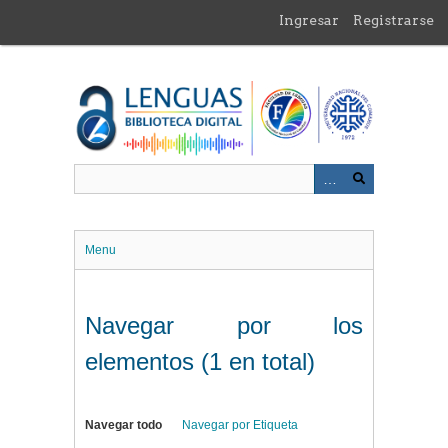
Saltar
Ingresar
Registrarse
al
contenido
principal
Menu
Navegar por los
elementos (1 en total)
Navegar todo
Navegar por Etiqueta