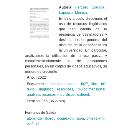
Autoría:
Herczeg, Claudia
;
Lapegna, Mónica
;
En este artículo discutimos el
uso de recursos lingüísticos
que dan cuenta de la
presencia de destinadores y
destinatarios en géneros del
discurso de la enseñanza en
la universidad. En particular,
analizamos la utilización de la voz pasiva y
complementariamente la de pronombres
personales, en un corpus de videos educativos, un
género de creciente…
Año: :
2022
Etiquetas:
educational video
,
J027
,
libro de
texto
,
linguistic resources
,
multidimensional
analysis
,
recursos lingüísticos
,
textbook
Position:
355
(
36
views)
Formatos de Salida
atom
,
csv
,
dc-rdf
,
dcmes-xml
,
json
,
omeka-xml
,
rss2
,
tei