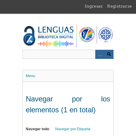
Saltar
Ingresar
Registrarse
al
contenido
principal
Menu
Navegar por los
elementos (1 en total)
Navegar todo
Navegar por Etiqueta