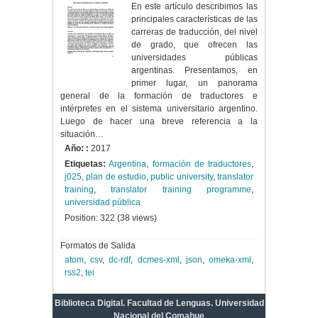
En este artículo describimos las
principales características de las
carreras de traducción, del nivel
de grado, que ofrecen las
universidades públicas
argentinas. Presentamos, en
primer lugar, un panorama
general de la formación de traductores e
intérpretes en el sistema universitario argentino.
Luego de hacer una breve referencia a la
situación…
Año: :
2017
Etiquetas:
Argentina
,
formación de traductores
,
j025
,
plan de estudio
,
public university
,
translator
training
,
translator training programme
,
universidad pública
Position:
322
(
38
views)
Formatos de Salida
atom
,
csv
,
dc-rdf
,
dcmes-xml
,
json
,
omeka-xml
,
rss2
,
tei
Biblioteca Digital. Facultad de Lenguas. Universidad
Nacional del Comahue