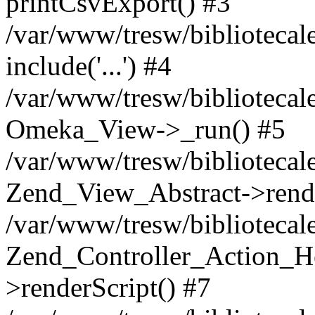
printCsvExport() #3
/var/www/tresw/bibliotecal
include('...') #4
/var/www/tresw/bibliotecal
Omeka_View->_run() #5
/var/www/tresw/bibliotecal
Zend_View_Abstract->rend
/var/www/tresw/bibliotecal
Zend_Controller_Action_H
>renderScript() #7