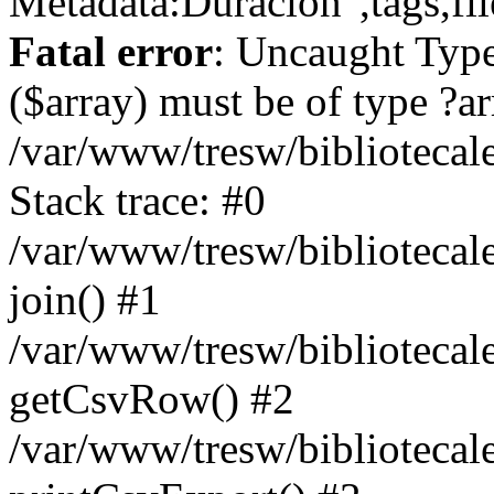
Metadata:Duración",tags,fil
Fatal error
: Uncaught Type
($array) must be of type ?ar
/var/www/tresw/biblioteca
Stack trace: #0
/var/www/tresw/biblioteca
join() #1
/var/www/tresw/biblioteca
getCsvRow() #2
/var/www/tresw/bibliotecal