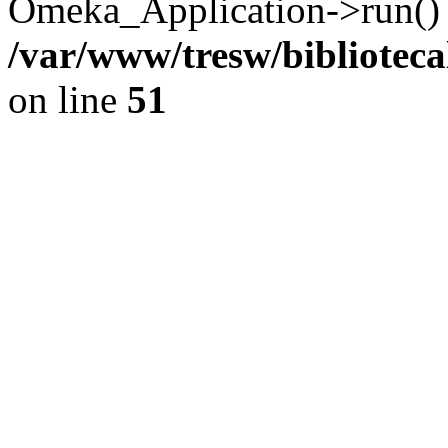
Omeka_Application->run() 
/var/www/tresw/bibliotec
on line
51