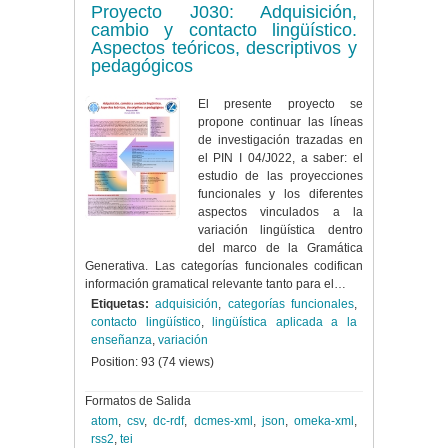
Proyecto J030: Adquisición,
cambio y contacto lingüístico.
Aspectos teóricos, descriptivos y
pedagógicos
El presente proyecto se
propone continuar las líneas
de investigación trazadas en
el PIN I 04/J022, a saber: el
estudio de las proyecciones
funcionales y los diferentes
aspectos vinculados a la
variación lingüística dentro
del marco de la Gramática
Generativa. Las categorías funcionales codifican
información gramatical relevante tanto para el…
Etiquetas:
adquisición
,
categorías funcionales
,
contacto lingüístico
,
lingüística aplicada a la
enseñanza
,
variación
Position:
93
(
74
views)
Formatos de Salida
atom
,
csv
,
dc-rdf
,
dcmes-xml
,
json
,
omeka-xml
,
rss2
,
tei