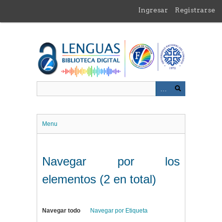
Saltar
Ingresar
Registrarse
al
contenido
principal
Menu
Navegar por los
elementos (2 en total)
Navegar todo
Navegar por Etiqueta