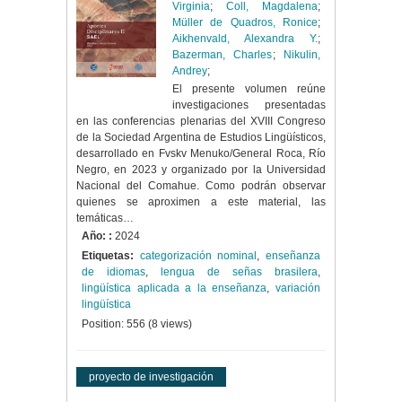
Virginia
;
Coll, Magdalena
;
Müller de Quadros, Ronice
;
Aikhenvald, Alexandra Y.
;
Bazerman, Charles
;
Nikulin,
Andrey
;
El presente volumen reúne
investigaciones presentadas
en las conferencias plenarias del XVIII Congreso
de la Sociedad Argentina de Estudios Lingüísticos,
desarrollado en Fvskv Menuko/General Roca, Río
Negro, en 2023 y organizado por la Universidad
Nacional del Comahue. Como podrán observar
quienes se aproximen a este material, las
temáticas…
Año: :
2024
Etiquetas:
categorización nominal
,
enseñanza
de idiomas
,
lengua de señas brasilera
,
lingüística aplicada a la enseñanza
,
variación
lingüística
Position:
556
(
8
views)
proyecto de investigación