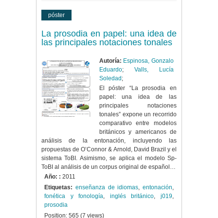
póster
La prosodia en papel: una idea de
las principales notaciones tonales
Autoría:
Espinosa, Gonzalo
Eduardo
;
Valls, Lucía
Soledad
;
El póster “La prosodia en
papel: una idea de las
principales notaciones
tonales” expone un recorrido
comparativo entre modelos
británicos y americanos de
análisis de la entonación, incluyendo las
propuestas de O’Connor & Arnold, David Brazil y el
sistema ToBI. Asimismo, se aplica el modelo Sp-
ToBI al análisis de un corpus original de español…
Año: :
2011
Etiquetas:
enseñanza de idiomas
,
entonación
,
fonética y fonología
,
inglés británico
,
j019
,
prosodia
Position:
565
(
7
views)