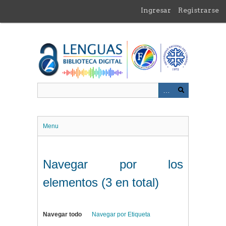
Saltar
Ingresar
Registrarse
al
contenido
principal
Menu
Navegar por los
elementos (3 en total)
Navegar todo
Navegar por Etiqueta