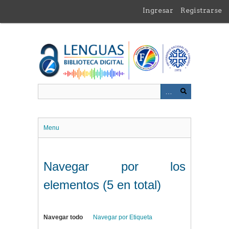
Saltar
Ingresar
Registrarse
al
contenido
principal
Menu
Navegar por los
elementos (5 en total)
Navegar todo
Navegar por Etiqueta