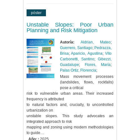
póster
Unstable Slopes: Poor Urban
Planning and Risk Mitigation
Autoría:
Aldrian, Mateo
;
Guerrero, Santiago
;
Pedrazza,
Brisa
;
Aparicio, Agustina
;
Vito
Carbonetti, Santino
;
Gibezzi,
Guadalupe
;
Flores, María
;
Palas Ortiz, Florencia
;
Mass movement processes
(landslides, flows, rockfalls)
pose a critical
risk to vulnerable urban areas. Their increased
frequency is attributed
to natural factors and, crucially, to uncontrolled
urbanization on
unstable slopes. This study advocates an
integrated approach to risk
mapping and zoning using modern methodologies
to guide…
Año: :
2025