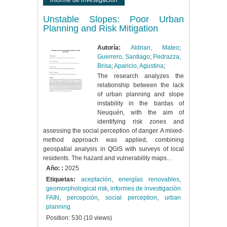
informe de investigación
Unstable Slopes: Poor Urban
Planning and Risk Mitigation
Autoría:
Aldrian, Mateo
;
Guerrero, Santiago
;
Pedrazza,
Brisa
;
Aparicio, Agustina
;
The research analyzes the
relationship between the lack
of urban planning and slope
instability in the bardas of
Neuquén, with the aim of
identifying risk zones and
assessing the social perception of danger. A mixed-
method approach was applied, combining
geospatial analysis in QGIS with surveys of local
residents. The hazard and vulnerability maps…
Año: :
2025
Etiquetas:
aceptación
,
energías renovables
,
geomorphological risk
,
informes de investigación
FAIN
,
percepción
,
social perception
,
urban
planning
Position:
530
(
10
views)