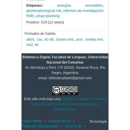
Etiquetas:
energías renovables
,
geomorphological risk
,
informes de investigación
FAIN
,
urban planning
Position:
519
(
12
views)
Formatos de Salida
atom
,
csv
,
dc-rdf
,
dcmes-xml
,
json
,
omeka-xml
,
rss2
,
tei
Biblioteca Digital. Facultad de Lenguas. Universidad
Nacional del Comahue
Av. Mendoza y Perú. CP (8332). General Roca, Río
Negro, Argentina
email: bibliotecafadel@gmail.com
Este sitio está bajo una
Licencia Creative Commons
Atribución-NoComercial-CompartirIgual 4.0
Internacional
.
Colecciones
Exposiciones
Tecnología
Todos los documentos
Acerca de