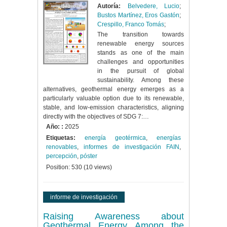
Autoría:
Belvedere, Lucio
;
Bustos Martínez, Eros Gastón
;
Crespillo, Franco Tomás
;
The transition towards
renewable energy sources
stands as one of the main
challenges and opportunities
in the pursuit of global
sustainability. Among these
alternatives, geothermal energy emerges as a
particularly valuable option due to its renewable,
stable, and low-emission characteristics, aligning
directly with the objectives of SDG 7:…
Año: :
2025
Etiquetas:
energía geotérmica
,
energías
renovables
,
informes de investigación FAIN
,
percepción
,
póster
Position:
530
(
10
views)
informe de investigación
Raising Awareness about
Geothermal Energy Among the