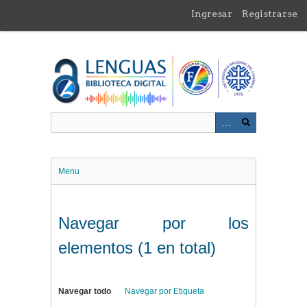
Saltar
Ingresar
Registrarse
al
contenido
principal
Menu
Navegar por los
elementos (1 en total)
Navegar todo
Navegar por Etiqueta