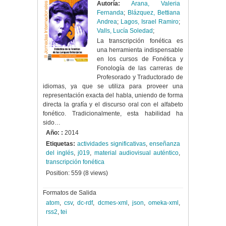
Autoría:
Arana, Valeria
Fernanda
;
Blázquez, Bettiana
Andrea
;
Lagos, Israel Ramiro
;
Valls, Lucía Soledad
;
La transcripción fonética es
una herramienta indispensable
en los cursos de Fonética y
Fonología de las carreras de
Profesorado y Traductorado de
idiomas, ya que se utiliza para proveer una
representación exacta del habla, uniendo de forma
directa la grafía y el discurso oral con el alfabeto
fonético. Tradicionalmente, esta habilidad ha
sido…
Año: :
2014
Etiquetas:
actividades significativas
,
enseñanza
del inglés
,
j019
,
material audiovisual auténtico
,
transcripción fonética
Position:
559
(
8
views)
Formatos de Salida
atom
,
csv
,
dc-rdf
,
dcmes-xml
,
json
,
omeka-xml
,
rss2
,
tei