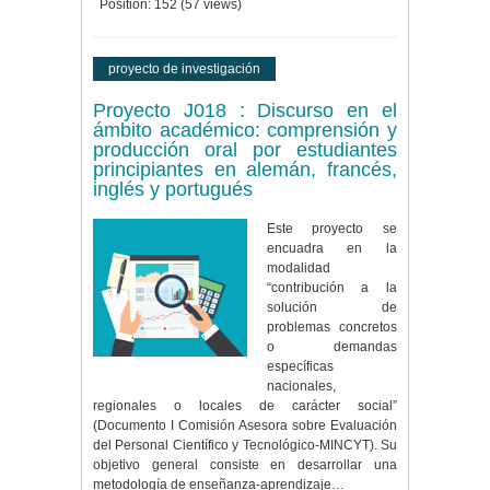
Position:
152
(
57
views)
proyecto de investigación
Proyecto J018 : Discurso en el
ámbito académico: comprensión y
producción oral por estudiantes
principiantes en alemán, francés,
inglés y portugués
Este proyecto se
encuadra en la
modalidad
“contribución a la
solución de
problemas concretos
o demandas
específicas
nacionales,
regionales o locales de carácter social”
(Documento I Comisión Asesora sobre Evaluación
del Personal Científico y Tecnológico-MINCYT). Su
objetivo general consiste en desarrollar una
metodología de enseñanza-aprendizaje…