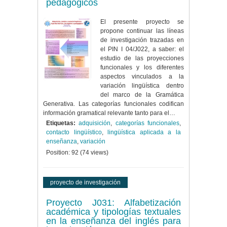
pedagógicos
El presente proyecto se
propone continuar las líneas
de investigación trazadas en
el PIN I 04/J022, a saber: el
estudio de las proyecciones
funcionales y los diferentes
aspectos vinculados a la
variación lingüística dentro
del marco de la Gramática
Generativa. Las categorías funcionales codifican
información gramatical relevante tanto para el…
Etiquetas:
adquisición
,
categorías funcionales
,
contacto lingüístico
,
lingüística aplicada a la
enseñanza
,
variación
Position:
92
(
74
views)
proyecto de investigación
Proyecto J031: Alfabetización
académica y tipologías textuales
en la enseñanza del inglés para