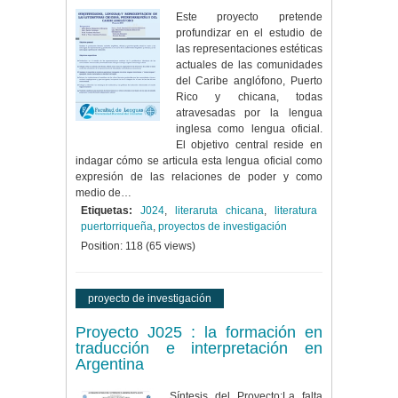
Este proyecto pretende
profundizar en el estudio de
las representaciones estéticas
actuales de las comunidades
del Caribe anglófono, Puerto
Rico y chicana, todas
atravesadas por la lengua
inglesa como lengua oficial.
El objetivo central reside en
indagar cómo se articula esta lengua oficial como
expresión de las relaciones de poder y como
medio de…
Etiquetas:
J024
,
literaruta chicana
,
literatura
puertorriqueña
,
proyectos de investigación
Position:
118
(
65
views)
proyecto de investigación
Proyecto J025 : la formación en
traducción e interpretación en
Argentina
Síntesis del Proyecto:La falta