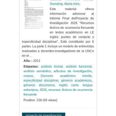
Grundnig, María Inés
;
Este material ofrece
información adicional al
Informe Final delProyecto de
Investigación J026 “Recursos
léxicos de ocurrencia frecuente
en textos académicos en LE
inglés: puntos de contacto y
especificidad disciplinar”. Está constituido por 6
partes. La parte 1 incluye un modelo de entrevistas
realizadas a docentes-investigadores de la UNCo
en el…
Año: :
2021
Etiquetas:
análisis formal
,
análisis funcional
,
análisis semántico
,
artículos de investigación
,
corpus
,
Discurso académico escrito
,
especificidad disciplinar
,
géneros académicos
,
géneros discursivos
,
inglés como lengua
extranjera
,
J026
,
recursos léxicos de ocurrencia
frecuente
Position:
158
(
56
views)
proyecto de investigación