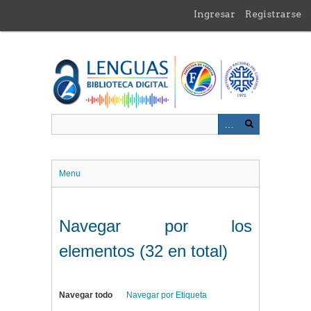
Saltar
Ingresar
Registrarse
al
contenido
principal
Menu
Navegar por los
elementos (32 en total)
Navegar todo
Navegar por Etiqueta