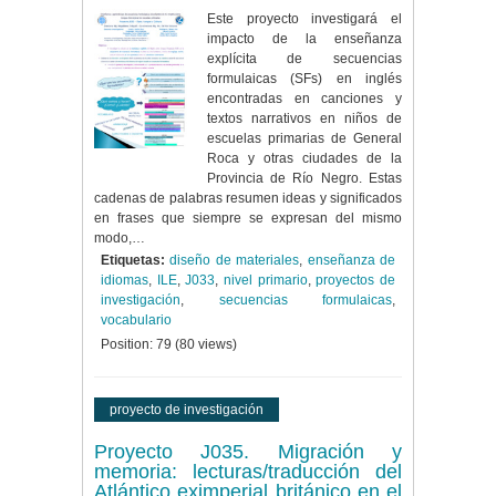
Este proyecto investigará el
impacto de la enseñanza
explícita de secuencias
formulaicas (SFs) en inglés
encontradas en canciones y
textos narrativos en niños de
escuelas primarias de General
Roca y otras ciudades de la
Provincia de Río Negro. Estas
cadenas de palabras resumen ideas y significados
en frases que siempre se expresan del mismo
modo,…
Etiquetas:
diseño de materiales
,
enseñanza de
idiomas
,
ILE
,
J033
,
nivel primario
,
proyectos de
investigación
,
secuencias formulaicas
,
vocabulario
Position:
79
(
80
views)
proyecto de investigación
Proyecto J035. Migración y
memoria: lecturas/traducción del
Atlántico eximperial británico en el