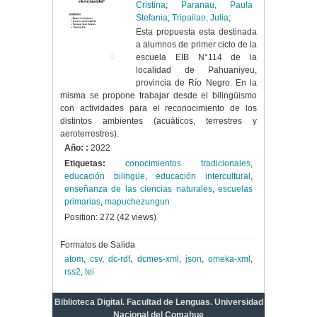
Cristina
;
Paranau, Paula
Stefania
;
Tripailao, Julia
;
Esta propuesta esta destinada
a alumnos de primer ciclo de la
escuela EIB N°114 de la
localidad de Pahuaniyeu,
provincia de Río Negro. En la
misma se propone trabajar desde el bilingüismo
con actividades para el reconocimiento de los
distintos ambientes (acuáticos, terrestres y
aeroterrestres).
Año: :
2022
Etiquetas:
conocimientos tradicionales
,
educación bilingüe
,
educación intercultural
,
enseñanza de las ciencias naturales
,
escuelas
primarias
,
mapuchezungun
Position:
272
(
42
views)
Formatos de Salida
atom
,
csv
,
dc-rdf
,
dcmes-xml
,
json
,
omeka-xml
,
rss2
,
tei
Biblioteca Digital. Facultad de Lenguas. Universidad
Nacional del Comahue