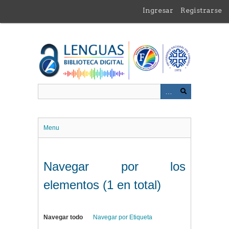
Saltar
Ingresar
Registrarse
al
contenido
principal
Menu
Navegar por los
elementos (1 en total)
Navegar todo
Navegar por Etiqueta