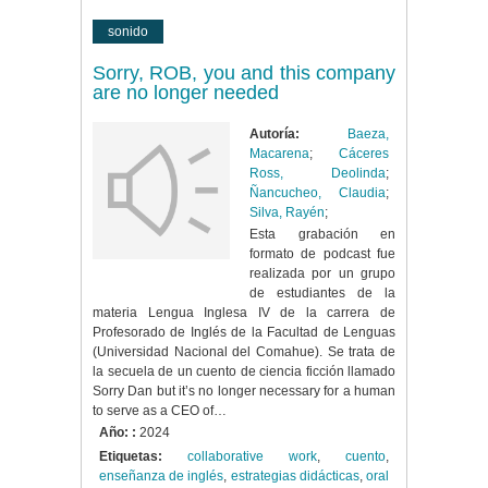
sonido
Sorry, ROB, you and this company
are no longer needed
Autoría:
Baeza,
Macarena
;
Cáceres
Ross, Deolinda
;
Ñancucheo, Claudia
;
Silva, Rayén
;
Esta grabación en
formato de podcast fue
realizada por un grupo
de estudiantes de la
materia Lengua Inglesa IV de la carrera de
Profesorado de Inglés de la Facultad de Lenguas
(Universidad Nacional del Comahue). Se trata de
la secuela de un cuento de ciencia ficción llamado
Sorry Dan but it’s no longer necessary for a human
to serve as a CEO of…
Año: :
2024
Etiquetas:
collaborative work
,
cuento
,
enseñanza de inglés
,
estrategias didácticas
,
oral