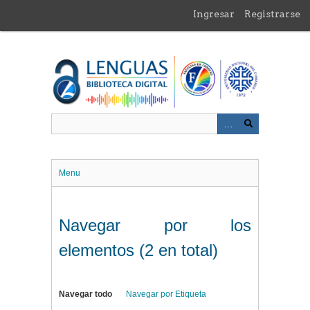
Saltar
Ingresar
Registrarse
al
contenido
principal
Menu
Navegar por los
elementos (2 en total)
Navegar todo
Navegar por Etiqueta