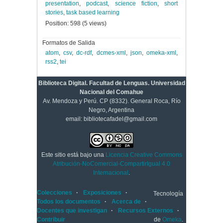
presentation
,
podcast
,
science fiction
,
short
stories
,
task based learning
Position:
598
(
5
views)
Formatos de Salida
atom
,
csv
,
dc-rdf
,
dcmes-xml
,
json
,
omeka-xml
,
rss2
,
tei
Biblioteca Digital. Facultad de Lenguas. Universidad
Nacional del Comahue
Av. Mendoza y Perú. CP (8332). General Roca, Río
Negro, Argentina
email: bibliotecafadel@gmail.com
Este sitio está bajo una
Licencia Creative Commons
Atribución-NoComercial-CompartirIgual 4.0
Internacional
.
Colecciones
Exposiciones
Tecnología
Todos los documentos
Acerca de
Docentes que investigan
Recursos Externos
Contribuir
de
Omeka
.