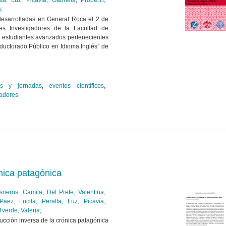
lta, Luz
;
Picavía, Gabriela
;
Properzi,
a
;
esarrolladas en General Roca el 2 de
s Investigadores de la Facultad de
estudiantes avanzados pertenecientes
aductorado Público en Idioma Inglés” de
os y jornadas
,
eventos científicos
,
gadores
nica patagónica
sneros, Camila
;
Del Prete, Valentina
;
Paez, Lucila
;
Peralta, Luz
;
Picavía,
Tverde, Valeria
;
ducción inversa de la crónica patagónica