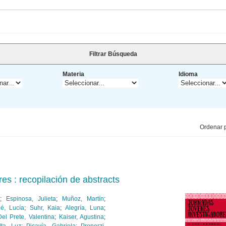
Filtrar Búsqueda
Materia
Idioma
Ordenar p
es : recopilación de abstracts
;
Espinosa, Julieta
;
Muñoz, Martín
;
ié, Lucía
;
Suhr, Kaia
;
Alegría, Luna
;
Del Prete, Valentina
;
Kaiser, Agustina
;