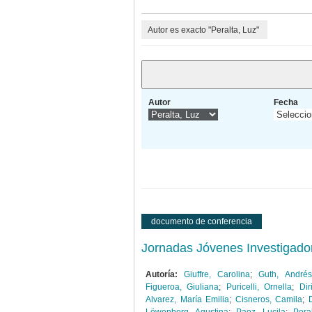
Autor es exacto "Peralta, Luz"
Autor
Fecha
documento de conferencia
Jornadas Jóvenes Investigador
Autoría:
Giuffre, Carolina
;
Guth, Andrés
Figueroa, Giuliana
;
Puricelli, Ornella
;
Dir
Alvarez, María Emilia
;
Cisneros, Camila
;