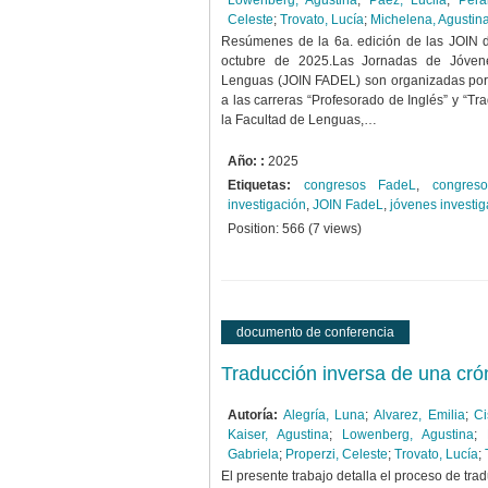
Löwenberg, Agustina
;
Paez, Lucila
;
Pera
Celeste
;
Trovato, Lucía
;
Michelena, Agustin
Resúmenes de la 6a. edición de las JOIN d
octubre de 2025.Las Jornadas de Jóvene
Lenguas (JOIN FADEL) son organizadas por 
a las carreras “Profesorado de Inglés” y “Tr
la Facultad de Lenguas,…
Año: :
2025
Etiquetas:
congresos FadeL
,
congres
investigación
,
JOIN FadeL
,
jóvenes investi
Position:
566
(
7
views)
documento de conferencia
Traducción inversa de una cró
Autoría:
Alegría, Luna
;
Alvarez, Emilia
;
Ci
Kaiser, Agustina
;
Lowenberg, Agustina
;
Gabriela
;
Properzi, Celeste
;
Trovato, Lucía
;
El presente trabajo detalla el proceso de tra