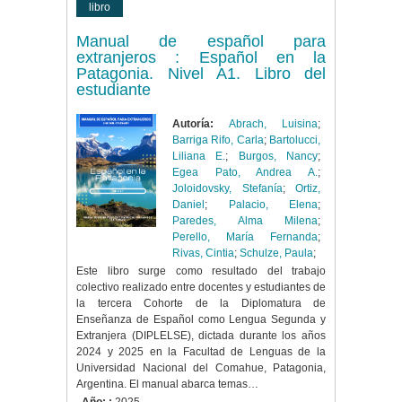
libro
Manual de español para
extranjeros : Español en la
Patagonia. Nivel A1. Libro del
estudiante
Autoría:
Abrach, Luisina
;
Barriga Rifo, Carla
;
Bartolucci,
Liliana E.
;
Burgos, Nancy
;
Egea Pato, Andrea A.
;
Joloidovsky, Stefanía
;
Ortiz,
Daniel
;
Palacio, Elena
;
Paredes, Alma Milena
;
Perello, María Fernanda
;
Rivas, Cintia
;
Schulze, Paula
;
Este libro surge como resultado del trabajo
colectivo realizado entre docentes y estudiantes de
la tercera Cohorte de la Diplomatura de
Enseñanza de Español como Lengua Segunda y
Extranjera (DIPLELSE), dictada durante los años
2024 y 2025 en la Facultad de Lenguas de la
Universidad Nacional del Comahue, Patagonia,
Argentina. El manual abarca temas…