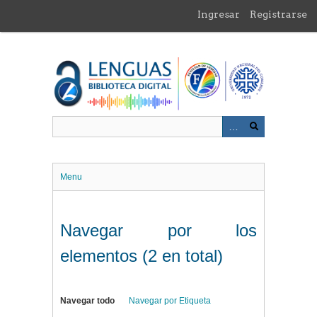
Saltar
Ingresar
Registrarse
al
contenido
principal
Menu
Navegar por los
elementos (2 en total)
Navegar todo
Navegar por Etiqueta