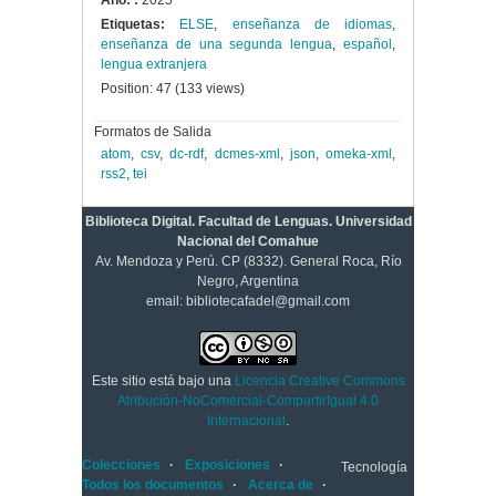
Año: :
2025
Etiquetas:
ELSE
,
enseñanza de idiomas
,
enseñanza de una segunda lengua
,
español
,
lengua extranjera
Position:
47
(
133
views)
Formatos de Salida
atom
,
csv
,
dc-rdf
,
dcmes-xml
,
json
,
omeka-xml
,
rss2
,
tei
Biblioteca Digital. Facultad de Lenguas. Universidad
Nacional del Comahue
Av. Mendoza y Perú. CP (8332). General Roca, Río
Negro, Argentina
email: bibliotecafadel@gmail.com
Este sitio está bajo una
Licencia Creative Commons
Atribución-NoComercial-CompartirIgual 4.0
Internacional
.
Colecciones
Exposiciones
Tecnología
Todos los documentos
Acerca de