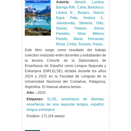
Autoría:
Abrach, Luisina
;
Barriga Rifo, Carla
;
Bartolucci,
Liliana E.
;
Burgos, Nancy
;
Egea Pato, Andrea A.
;
Joloidovsky, Stefanía
;
Ortiz,
Daniel
;
Palacio, Elena
;
Paredes, Alma Milena
;
Perello, María Fernanda
;
Rivas, Cintia
;
Schulze, Paula
;
Este libro surge como resultado del trabajo
colectivo realizado entre docentes y estudiantes de
la tercera Cohorte de la Diplomatura de
Enseñanza de Español como Lengua Segunda y
Extranjera (DIPLELSE), dictada durante los años
2024 y 2025 en la Facultad de Lenguas de la
Universidad Nacional del Comahue, Patagonia,
Argentina. El manual abarca temas…
Año: :
2025
Etiquetas:
ELSE
,
enseñanza de idiomas
,
enseñanza de una segunda lengua
,
español
,
lengua extranjera
Position:
171
(
54
views)