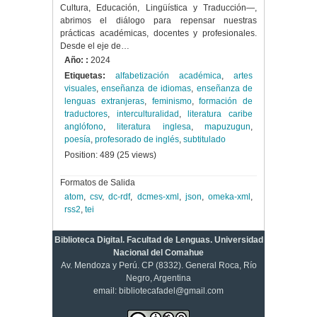
Cultura, Educación, Lingüística y Traducción—,
abrimos el diálogo para repensar nuestras
prácticas académicas, docentes y profesionales.
Desde el eje de…
Año: :
2024
Etiquetas:
alfabetización académica
,
artes
visuales
,
enseñanza de idiomas
,
enseñanza de
lenguas extranjeras
,
feminismo
,
formación de
traductores
,
interculturalidad
,
literatura caribe
anglófono
,
literatura inglesa
,
mapuzugun
,
poesía
,
profesorado de inglés
,
subtitulado
Position:
489
(
25
views)
Formatos de Salida
atom
,
csv
,
dc-rdf
,
dcmes-xml
,
json
,
omeka-xml
,
rss2
,
tei
Biblioteca Digital. Facultad de Lenguas. Universidad
Nacional del Comahue
Av. Mendoza y Perú. CP (8332). General Roca, Río
Negro, Argentina
email: bibliotecafadel@gmail.com