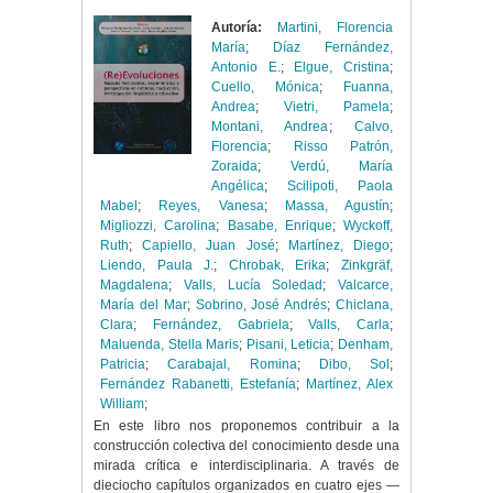
Autoría:
Martini, Florencia
María
;
Díaz Fernández,
Antonio E.
;
Elgue, Cristina
;
Cuello, Mónica
;
Fuanna,
Andrea
;
Vietri, Pamela
;
Montani, Andrea
;
Calvo,
Florencia
;
Risso Patrón,
Zoraida
;
Verdú, María
Angélica
;
Scilipoti, Paola
Mabel
;
Reyes, Vanesa
;
Massa, Agustín
;
Migliozzi, Carolina
;
Basabe, Enrique
;
Wyckoff,
Ruth
;
Capiello, Juan José
;
Martínez, Diego
;
Liendo, Paula J.
;
Chrobak, Erika
;
Zinkgräf,
Magdalena
;
Valls, Lucía Soledad
;
Valcarce,
María del Mar
;
Sobrino, José Andrés
;
Chiclana,
Clara
;
Fernández, Gabriela
;
Valls, Carla
;
Maluenda, Stella Maris
;
Pisani, Leticia
;
Denham,
Patricia
;
Carabajal, Romina
;
Dibo, Sol
;
Fernández Rabanetti, Estefanía
;
Martínez, Alex
William
;
En este libro nos proponemos contribuir a la
construcción colectiva del conocimiento desde una
mirada crítica e interdisciplinaria. A través de
dieciocho capítulos organizados en cuatro ejes —