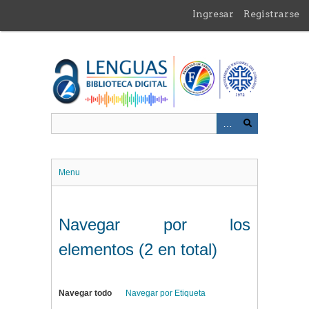
Saltar
Ingresar
Registrarse
al
contenido
principal
Menu
Navegar por los
elementos (2 en total)
Navegar todo
Navegar por Etiqueta