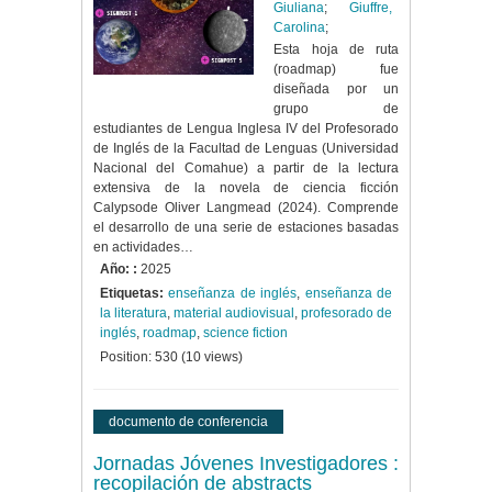
Giuliana
;
Giuffre,
Carolina
;
Esta hoja de ruta
(roadmap) fue
diseñada por un
grupo de
estudiantes de Lengua Inglesa IV del Profesorado
de Inglés de la Facultad de Lenguas (Universidad
Nacional del Comahue) a partir de la lectura
extensiva de la novela de ciencia ficción
Calypsode Oliver Langmead (2024). Comprende
el desarrollo de una serie de estaciones basadas
en actividades…
Año: :
2025
Etiquetas:
enseñanza de inglés
,
enseñanza de
la literatura
,
material audiovisual
,
profesorado de
inglés
,
roadmap
,
science fiction
Position:
530
(
10
views)
documento de conferencia
Jornadas Jóvenes Investigadores :
recopilación de abstracts