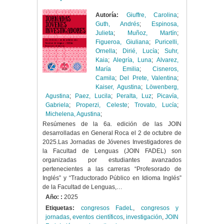
Autoría:
Giuffre, Carolina
;
Guth, Andrés
;
Espinosa,
Julieta
;
Muñoz, Martín
;
Figueroa, Giuliana
;
Puricelli,
Ornella
;
Dirié, Lucía
;
Suhr,
Kaia
;
Alegría, Luna
;
Alvarez,
María Emilia
;
Cisneros,
Camila
;
Del Prete, Valentina
;
Kaiser, Agustina
;
Löwenberg,
Agustina
;
Paez, Lucila
;
Peralta, Luz
;
Picavía,
Gabriela
;
Properzi, Celeste
;
Trovato, Lucía
;
Michelena, Agustina
;
Resúmenes de la 6a. edición de las JOIN
desarrolladas en General Roca el 2 de octubre de
2025.Las Jornadas de Jóvenes Investigadores de
la Facultad de Lenguas (JOIN FADEL) son
organizadas por estudiantes avanzados
pertenecientes a las carreras “Profesorado de
Inglés” y “Traductorado Público en Idioma Inglés”
de la Facultad de Lenguas,…
Año: :
2025
Etiquetas:
congresos FadeL
,
congresos y
jornadas
,
eventos científicos
,
investigación
,
JOIN