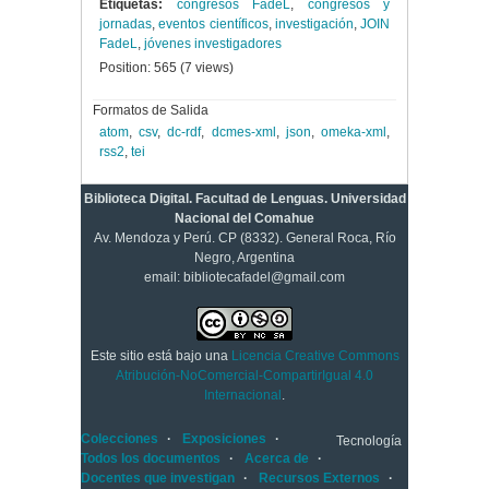
Etiquetas:
congresos FadeL
,
congresos y
jornadas
,
eventos científicos
,
investigación
,
JOIN
FadeL
,
jóvenes investigadores
Position:
565
(
7
views)
Formatos de Salida
atom
,
csv
,
dc-rdf
,
dcmes-xml
,
json
,
omeka-xml
,
rss2
,
tei
Biblioteca Digital. Facultad de Lenguas. Universidad
Nacional del Comahue
Av. Mendoza y Perú. CP (8332). General Roca, Río
Negro, Argentina
email: bibliotecafadel@gmail.com
Este sitio está bajo una
Licencia Creative Commons
Atribución-NoComercial-CompartirIgual 4.0
Internacional
.
Colecciones
Exposiciones
Tecnología
Todos los documentos
Acerca de
Docentes que investigan
Recursos Externos