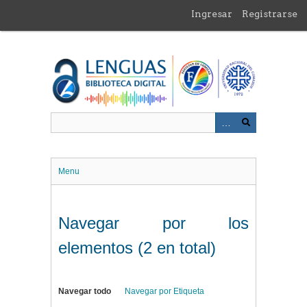
Saltar
Ingresar
Registrarse
al
contenido
principal
Menu
Navegar por los
elementos (2 en total)
Navegar todo
Navegar por Etiqueta