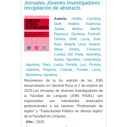
Jornadas Jóvenes Investigadores :
recopilación de abstracts
Autoría:
Giuffre, Carolina
;
Guth, Andrés
;
Espinosa,
Julieta
;
Muñoz, Martín
;
Figueroa, Giuliana
;
Puricelli,
Ornella
;
Dirié, Lucía
;
Suhr,
Kaia
;
Alegría, Luna
;
Alvarez,
María Emilia
;
Cisneros,
Camila
;
Del Prete, Valentina
;
Kaiser, Agustina
;
Löwenberg,
Agustina
;
Paez, Lucila
;
Peralta, Luz
;
Picavía,
Gabriela
;
Properzi, Celeste
;
Trovato, Lucía
;
Michelena, Agustina
;
Resúmenes de la 6a. edición de las JOIN
desarrolladas en General Roca el 2 de octubre de
2025.Las Jornadas de Jóvenes Investigadores de
la Facultad de Lenguas (JOIN FADEL) son
organizadas por estudiantes avanzados
pertenecientes a las carreras “Profesorado de
Inglés” y “Traductorado Público en Idioma Inglés”
de la Facultad de Lenguas,…
Año: :
2025