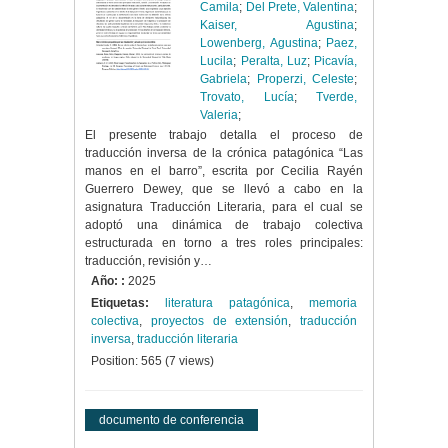
Camila
;
Del Prete, Valentina
;
Kaiser, Agustina
;
Lowenberg, Agustina
;
Paez,
Lucila
;
Peralta, Luz
;
Picavía,
Gabriela
;
Properzi, Celeste
;
Trovato, Lucía
;
Tverde,
Valeria
;
El presente trabajo detalla el proceso de
traducción inversa de la crónica patagónica “Las
manos en el barro”, escrita por Cecilia Rayén
Guerrero Dewey, que se llevó a cabo en la
asignatura Traducción Literaria, para el cual se
adoptó una dinámica de trabajo colectiva
estructurada en torno a tres roles principales:
traducción, revisión y…
Año: :
2025
Etiquetas:
literatura patagónica
,
memoria
colectiva
,
proyectos de extensión
,
traducción
inversa
,
traducción literaria
Position:
565
(
7
views)
documento de conferencia