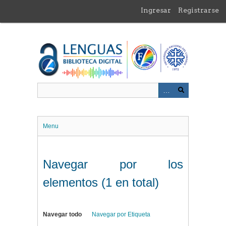
Saltar
Ingresar
Registrarse
al
contenido
principal
Menu
Navegar por los
elementos (1 en total)
Navegar todo
Navegar por Etiqueta