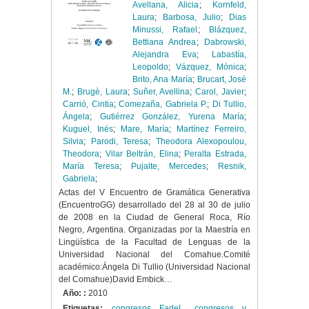
Avellana, Alicia
;
Kornfeld,
Laura
;
Barbosa, Julio
;
Dias
Minussi, Rafael
;
Blázquez,
Bettiana Andrea
;
Dabrowski,
Alejandra Eva
;
Labastía,
Leopoldo
;
Vázquez, Mónica
;
Brito, Ana María
;
Brucart, José
M.
;
Brugè, Laura
;
Suñer, Avellina
;
Carol, Javier
;
Carrió, Cintia
;
Comezaña, Gabriela P.
;
Di Tullio,
Ángela
;
Gutiérrez González, Yurena María
;
Kuguel, Inés
;
Mare, María
;
Martínez Ferreiro,
Silvia
;
Parodi, Teresa
;
Theodora Alexopoulou,
Theodora
;
Vilar Beltrán, Elina
;
Peralta Estrada,
María Teresa
;
Pujalte, Mercedes
;
Resnik,
Gabriela
;
Actas del V Encuentro de Gramática Generativa
(EncuentroGG) desarrollado del 28 al 30 de julio
de 2008 en la Ciudad de General Roca, Río
Negro, Argentina. Organizadas por la Maestría en
Lingüística de la Facultad de Lenguas de la
Universidad Nacional del Comahue.Comité
académico:Ángela Di Tullio (Universidad Nacional
del Comahue)David Embick…
Año: :
2010
Etiquetas:
congresos FadeL
,
congresos y